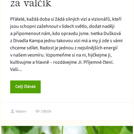
za valčík
Přátelé, každá doba si žádá silných vizí a vizionářů, kteří
jsou schopni zažehnout v lidech světlo, dodat naději
a připomenout nám, kdo opravdu jsme. Ivetka Dušková
z Divadla Kampa jednu takovou vizi má a my ji zde s vámi
chceme sdílet. Radost je jednou z nejsilnějších energií
v našem vesmíru. Vzpomeňme si na ni, hýčkejme ji,
kultivujme a hlavně – rozdávejme JI. Příjemné čtení.
Vaši...
Celý článek
stepan
15810x