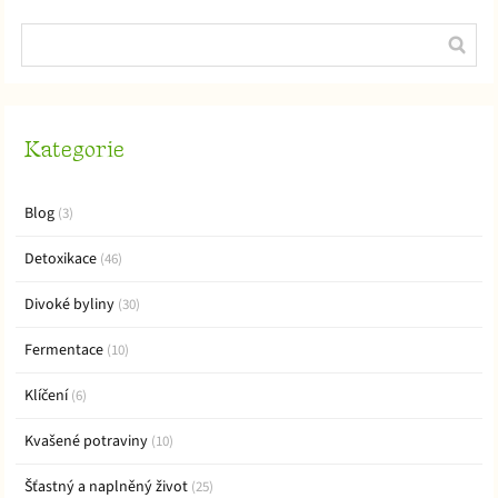
Kategorie
Blog
(3)
Detoxikace
(46)
Divoké byliny
(30)
Fermentace
(10)
Klíčení
(6)
Kvašené potraviny
(10)
Šťastný a naplněný život
(25)