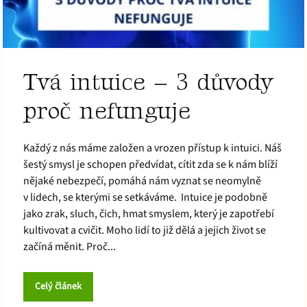
Tvá intuice – 3 důvody
proč nefunguje
Každý z nás máme založen a vrozen přístup k intuici. Náš
šestý smysl je schopen předvídat, cítit zda se k nám blíží
nějaké nebezpečí, pomáhá nám vyznat se neomylně
v lidech, se kterými se setkáváme. Intuice je podobně
jako zrak, sluch, čich, hmat smyslem, který je zapotřebí
kultivovat a cvičit. Moho lidí to již dělá a jejich život se
začíná měnit. Proč...
Celý článek