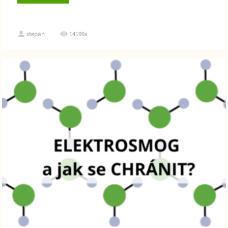
stepan
14199x