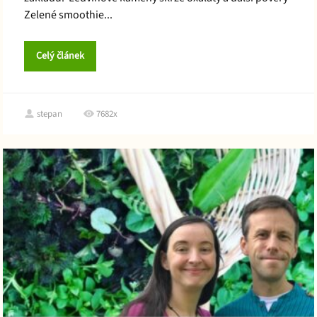
Zelené smoothie...
Celý článek
stepan
7682x