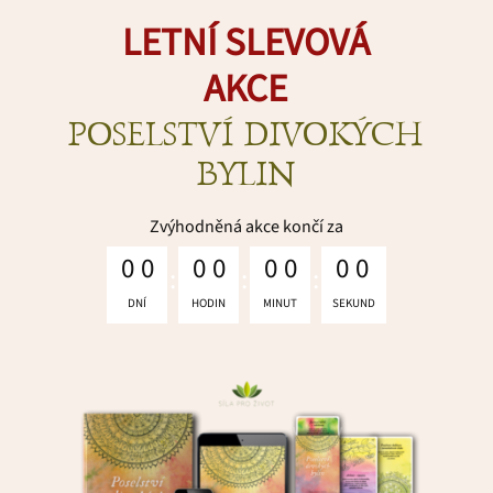
LETNÍ SLEVOVÁ
AKCE
POSELSTVÍ DIVOKÝCH
BYLIN
Zvýhodněná akce končí za
0
0
0
0
0
0
0
0
DNÍ
HODIN
MINUT
SEKUND