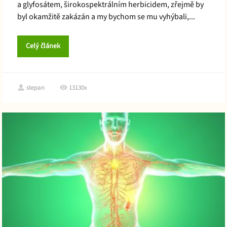
a glyfosátem, širokospektrálním herbicidem, zřejmě by
byl okamžitě zakázán a my bychom se mu vyhýbali,...
Celý článek
stepan
13130x