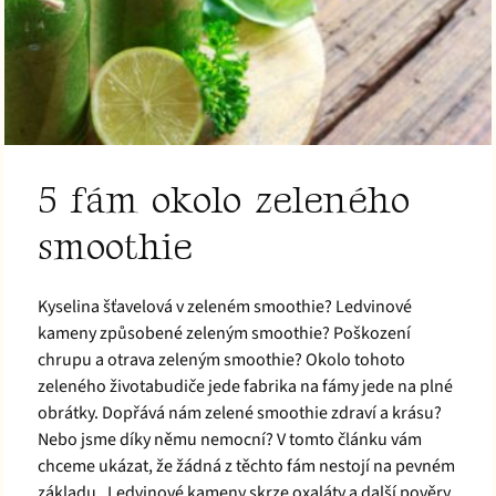
5 fám okolo zeleného
smoothie
Kyselina šťavelová v zeleném smoothie? Ledvinové
kameny způsobené zeleným smoothie? Poškození
chrupu a otrava zeleným smoothie? Okolo tohoto
zeleného životabudiče jede fabrika na fámy jede na plné
obrátky. Dopřává nám zelené smoothie zdraví a krásu?
Nebo jsme díky němu nemocní? V tomto článku vám
chceme ukázat, že žádná z těchto fám nestojí na pevném
základu. Ledvinové kameny skrze oxaláty a další pověry