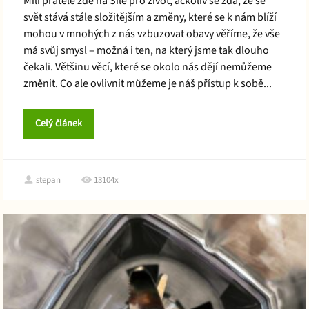
Milí přátelé zde na Síle pro život, ačkoliv se zdá, že se
svět stává stále složitějším a změny, které se k nám blíží
mohou v mnohých z nás vzbuzovat obavy věříme, že vše
má svůj smysl – možná i ten, na který jsme tak dlouho
čekali. Většinu věcí, které se okolo nás dějí nemůžeme
změnit. Co ale ovlivnit můžeme je náš přístup k sobě...
Celý článek
stepan
13104x