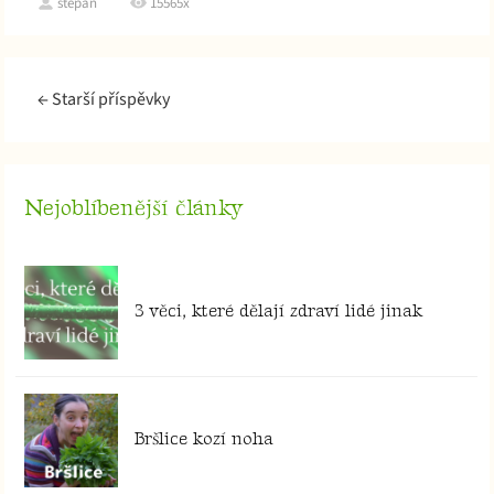
stepan
15565x
←
Starší příspěvky
Nejoblíbenější články
3 věci, které dělají zdraví lidé jinak
Bršlice kozí noha