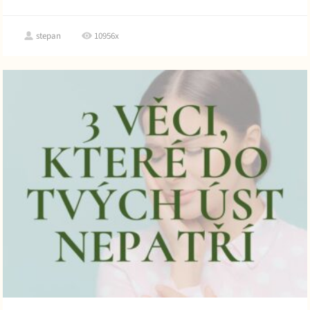
stepan
10956x