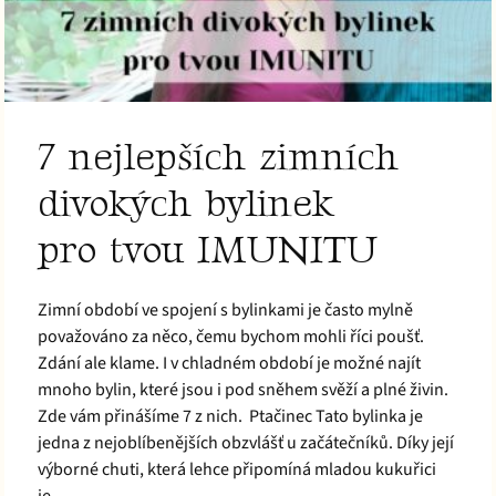
7 nejlepších zimních
divokých bylinek
pro tvou IMUNITU
Zimní období ve spojení s bylinkami je často mylně
považováno za něco, čemu bychom mohli říci poušť.
Zdání ale klame. I v chladném období je možné najít
mnoho bylin, které jsou i pod sněhem svěží a plné živin.
Zde vám přinášíme 7 z nich. Ptačinec Tato bylinka je
jedna z nejoblíbenějších obzvlášť u začátečníků. Díky její
výborné chuti, která lehce připomíná mladou kukuřici
je...