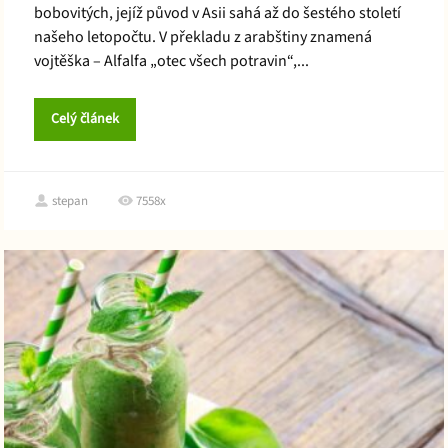
bobovitých, jejíž původ v Asii sahá až do šestého století
našeho letopočtu. V překladu z arabštiny znamená
vojtěška – Alfalfa „otec všech potravin“,...
Celý článek
stepan
7558x