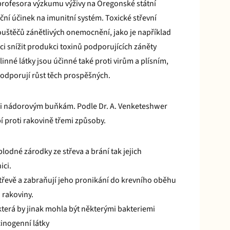
 profesora výzkumu výživy na Oregonské státní
ční účinek na imunitní systém. Toxické střevní
ouštěčů zánětlivých onemocnění, jako je například
i snížit produkci toxinů podporujících záněty
linné látky jsou účinné také proti virům a plísním,
 podporují růst těch prospěšných.
či nádorovým buňkám. Podle Dr. A. Venketeshwer
í proti rakovině třemi způsoby.
odné zárodky ze střeva a brání tak jejich
ici.
střevě a zabraňují jeho pronikání do krevního oběhu
u rakoviny.
 která by jinak mohla být některými bakteriemi
inogenní látky