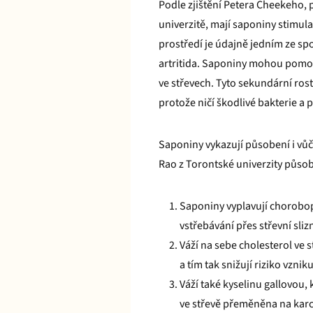
Podle zjištění Petera Cheekeho,
univerzitě, mají saponiny stimula
prostředí je údajně jedním ze sp
artritida. Saponiny mohou pomoc
ve střevech. Tyto sekundární rost
protože ničí škodlivé bakterie a
Saponiny vykazují působení i vů
Rao z Torontské univerzity působ
Saponiny vyplavují chorobopl
vstřebávání přes střevní slizn
Váží na sebe cholesterol ve 
a tím tak snižují riziko vznik
Váží také kyselinu gallovou,
ve střevě přeměněna na karc