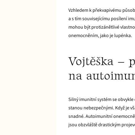
Vzhledem k překvapivému působen
a s tím souvisejícímu posílení im
mohou být protizánětlivé vlastn
onemocněním, jako je lupénka.
Vojtěška – p
na autoimu
Silný imunitní systém se obvykle
stanou nebezpečnými. Když je vš
snadné. Autoimunitní onemocnění
jsou obzvláště drastickým proj