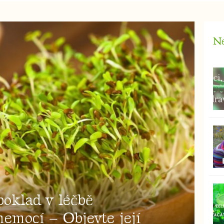
Ne
poklad v léčbě
emocí – Objevte její