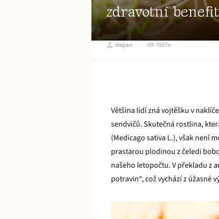
zdravotní benefit
stepan
7557x
Většina lidí zná vojtěšku v naklí
sendvičů. Skutečná rostlina, kte
(Medicago sativa L.), však není
prastarou plodinou z čeledi bobov
našeho letopočtu. V překladu z a
potravin“, což vychází z úžasné v