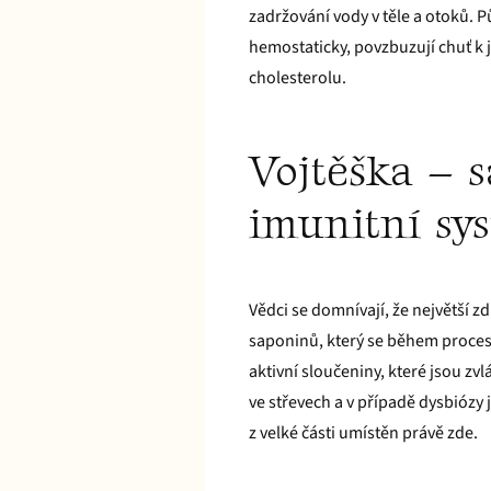
zadržování vody v těle a otoků. P
hemostaticky, povzbuzují chuť k 
cholesterolu.
Vojtěška – s
imunitní sy
Vědci se domnívají, že největší z
saponinů, který se během proces
aktivní sloučeniny, které jsou zvl
ve střevech a v případě dysbiózy 
z velké části umístěn právě zde.