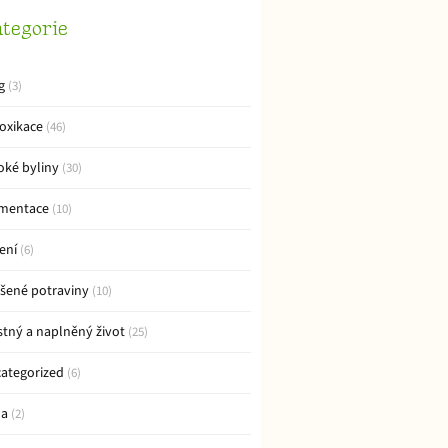
tegorie
g
(3)
oxikace
(46)
oké byliny
(30)
mentace
(10)
čení
(6)
šené potraviny
(10)
stný a naplněný život
(25)
ategorized
(6)
da
(2)