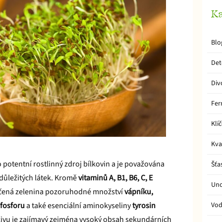
Ka
Blo
Det
Div
Fer
Klí
Kva
 potentní rostlinný zdroj bílkovin a je považována
Šťa
důležitých látek. Kromě
vitaminů A, B1, B6, C, E
Unc
íčená zelenina pozoruhodné množství
vápníku,
 fosforu
a také esenciální aminokyseliny
tyrosin
Vo
živu je zajímavý zejména vysoký obsah sekundárních