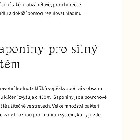
ůsobí také protizánětlivě, proti horečce,
jídlu a dokáží pomoci regulovat hladinu
aponiny pro silný
stém
dravotní hodnota klíčků vojtěšky spočívá v obsahu
u klíčení zvyšuje o 450 %. Saponiny jsou povrchově
áště užitečné ve střevech. Velké množství bakterií
je vždy hrozbou pro imunitní systém, který je zde