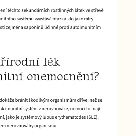
í těchto sekundárních rostlinných látek ve střevě
unitního systému vyvstává otázka, do jaké míry
osti zejména saponinů účinné proti autoimunitním
řírodní lék
nitní onemocnění?
 dokáže bránit škodlivým organismům dříve, než se
ak imunitní systém v nerovnováze, nemoci to mají
, jako je systémový lupus erythematodes (SLE),
evem nerovnováhy organismu.