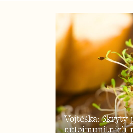
Vojtěška: Skrytý 
autoimunitních n