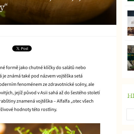
y“
čené formě jako chutné klíčky do salátů nebo
rá je známá také pod názvem vojtěška setá
 moderním fenoménem ze zdravotnické scény, ale
itých, jejíž původ v Asii sahá až do šestého století
Hl
rabštiny znamená vojtěška – Alfalfa „otec všech
ýživové hodnoty této rostliny.