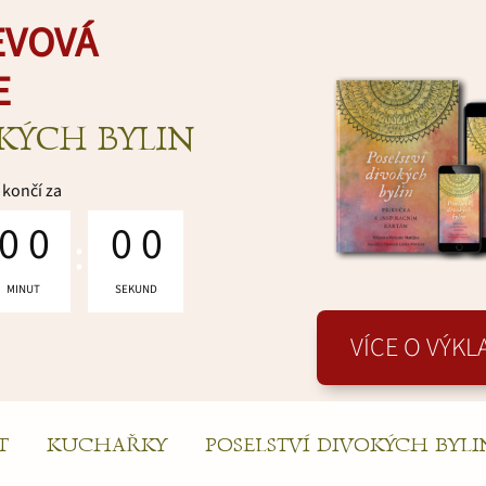
EVOVÁ
E
OKÝCH BYLIN
končí za
0
0
0
0
MINUT
SEKUND
VÍCE O VÝK
T
KUCHAŘKY
POSELSTVÍ DIVOKÝCH BYLI