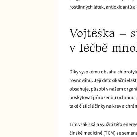
rostlinných látek, antioxidantů a
Vojtěška – 
v léčbě mn
Díky vysokému obsahu chlorofyl
rovnováhu. Její detoxikační vlast
obsahuje, působí v našem organ
poskytovat přirozenou ochranu p
také čisticí účinky na krev a chr
Tím však škála využití této energe
čínské medicíně (TCM) se semena