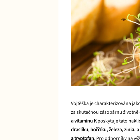
Vojtěška je charakterizována jako
za skutečnou zásobárnu životně 
a vitaminu K
poskytuje tato nakl
draslíku, hořčíku, železa, zinku a
a tryptofan
. Pro odborníky na vý