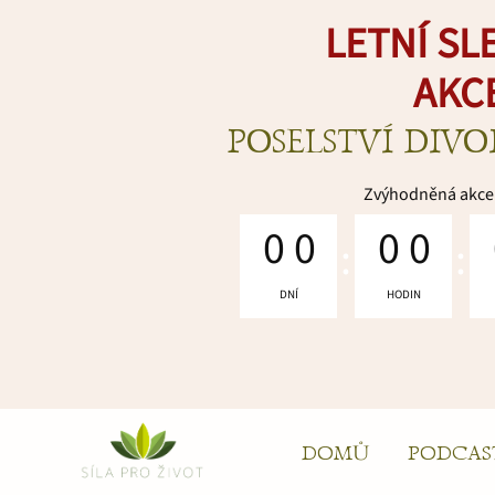
LETNÍ SL
AKC
POSELSTVÍ DIV
Zvýhodněná akce 
0
0
0
0
DNÍ
HODIN
DOMŮ
PODCAS