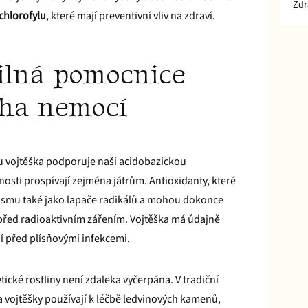
Zdr
chlorofylu
, které mají preventivní vliv na zdraví.
silná pomocnice
oha nemocí
u vojtěška podporuje naši acidobazickou
nosti prospívají zejména játrům. Antioxidanty, které
ismu také jako lapače radikálů a mohou dokonce
řed radioaktivním zářením. Vojtěška má údajně
ání před plísňovými infekcemi.
tické rostliny není zdaleka vyčerpána. V tradiční
 vojtěšky používají k léčbě ledvinových kamenů,