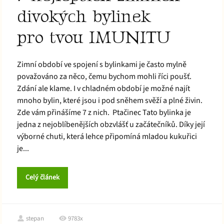
divokých bylinek
pro tvou IMUNITU
Zimní období ve spojení s bylinkami je často mylně
považováno za něco, čemu bychom mohli říci poušť.
Zdání ale klame. I v chladném období je možné najít
mnoho bylin, které jsou i pod sněhem svěží a plné živin.
Zde vám přinášíme 7 z nich. Ptačinec Tato bylinka je
jedna z nejoblíbenějších obzvlášť u začátečníků. Díky její
výborné chuti, která lehce připomíná mladou kukuřici
je...
Celý článek
stepan
9783x