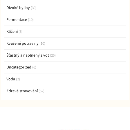
Divoké byliny
(30)
Fermentace
(10)
Klíčení
(6)
Kvašené potraviny
(10)
Šťastný a naplněný život
(25)
Uncategorized
(6)
Voda
(2)
Zdravé stravování
(52)