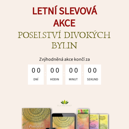
LETNÍ SLEVOVÁ
AKCE
POSELSTVÍ DIVOKÝCH
BYLIN
Zvýhodněná akce končí za
0
0
0
0
0
0
0
0
DNÍ
HODIN
MINUT
SEKUND