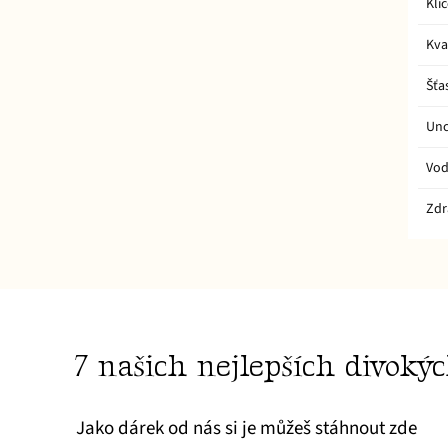
Klí
Kva
Šťa
Unc
Vo
Zdr
7 našich nejlepších divoký
Jako dárek od nás si je můžeš stáhnout zde