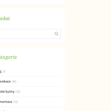
edat
tegorie
g
(3)
oxikace
(46)
oké byliny
(30)
mentace
(10)