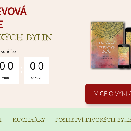
EVOVÁ
E
OKÝCH BYLIN
končí za
0
0
0
0
MINUT
SEKUND
VÍCE O VÝK
T
KUCHAŘKY
POSELSTVÍ DIVOKÝCH BYLI