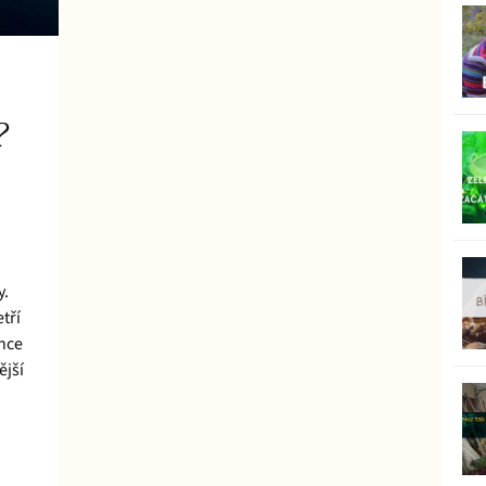
?
y.
tří
ance
ější