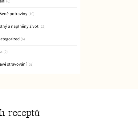
čení
(6)
šené potraviny
(10)
stný a naplněný život
(25)
ategorized
(6)
da
(2)
avé stravování
(52)
ch receptů