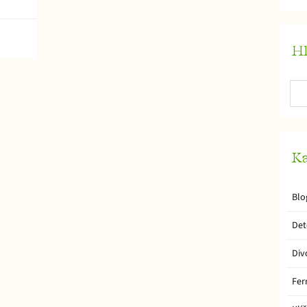
Hl
Ka
Blo
Det
Div
Fer