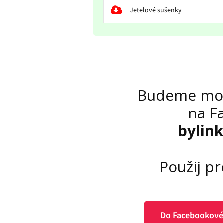
Jetelové sušenky
Budeme moc 
na F
bylin
Použij p
Do Facebookové