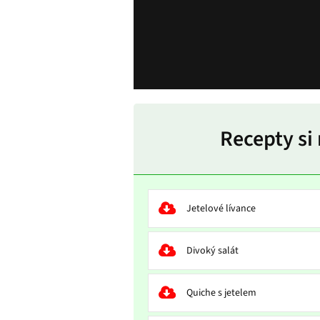
Recepty si
Jetelové lívance
Divoký salát
Quiche s jetelem