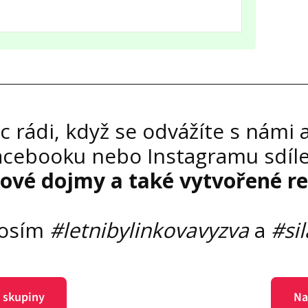
rádi, když se odvážíte s námi a
acebooku nebo Instagramu sdíle
kové dojmy a také vytvořené re
rosím
#letnibylinkovavyzva
a
#si
 skupiny
Na