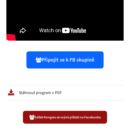
Připojit se k FB skupině
Stáhnout program v PDF
Sdílet Kongres se svými přáteli na Facebooku