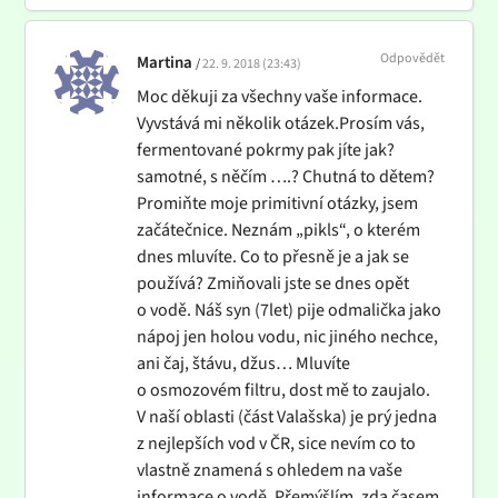
Odpovědět
Martina
22. 9. 2018 (23:43)
Moc děkuji za všechny vaše informace.
Vyvstává mi několik otázek.Prosím vás,
fermentované pokrmy pak jíte jak?
samotné, s něčím ….? Chutná to dětem?
Promiňte moje primitivní otázky, jsem
začátečnice. Neznám „pikls“, o kterém
dnes mluvíte. Co to přesně je a jak se
používá? Zmiňovali jste se dnes opět
o vodě. Náš syn (7let) pije odmalička jako
nápoj jen holou vodu, nic jiného nechce,
ani čaj, štávu, džus… Mluvíte
o osmozovém filtru, dost mě to zaujalo.
V naší oblasti (část Valašska) je prý jedna
z nejlepších vod v ČR, sice nevím co to
vlastně znamená s ohledem na vaše
informace o vodě. Přemýšlím, zda časem