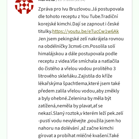
Zpráva pro Ivu Bruzlovou.Já postupovala
dle tohoto receptu z You Tube.Tradiční
korejské kimchi.Dají se zapnout i české
titulky.
https://youtu.be/eTucCw1w6Ak
Jen jsem pekingské zelí nakrájela rovnou
na obdélníčky 3cmx6 cm.Posolila solí
himalájskou a dále postupovala podle
receptu z videa.Vše smíchala a natlačila
do čistého a vřelou vodou prolitého 3
litrového skleňáku.Zajistila do kříže
lékařskýma špachtlema,které jsem také
předem zalila vřelou vodou,aby změkly
a byly ohebné.Zelenina by měla být
zatížená,neměla by plavat,ať se
nekazí.Slaný roztok,v kterém leží pek.zelí
-pustí vodu nevylévejte ,použila jsem ho
nahoru na dolévání ,až začne kimchi
gírovat a probíhat mléčné kvašení.Také