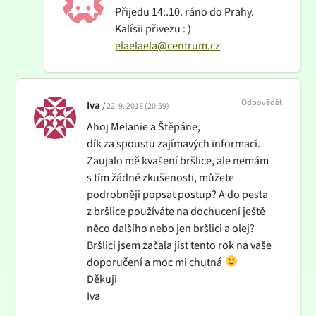
Přijedu 14:.10. ráno do Prahy.
Kalísii přivezu : )
elaelaela@centrum.cz
Odpovědět
Iva
22. 9. 2018 (20:59)
Ahoj Melanie a Štěpáne,
dík za spoustu zajímavých informací.
Zaujalo mě kvašení bršlice, ale nemám
s tím žádné zkušenosti, můžete
podrobněji popsat postup? A do pesta
z bršlice používáte na dochucení ještě
něco dalšího nebo jen bršlici a olej?
Bršlici jsem začala jíst tento rok na vaše
doporučení a moc mi chutná
Děkuji
Iva