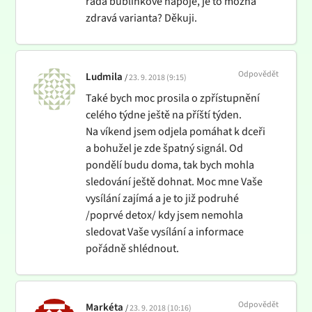
ráda bublinkové nápoje, je to možná
zdravá varianta? Děkuji.
Odpovědět
Ludmila
23. 9. 2018 (9:15)
Také bych moc prosila o zpřístupnění
celého týdne ještě na příští týden.
Na víkend jsem odjela pomáhat k dceři
a bohužel je zde špatný signál. Od
pondělí budu doma, tak bych mohla
sledování ještě dohnat. Moc mne Vaše
vysílání zajímá a je to již podruhé
/poprvé detox/ kdy jsem nemohla
sledovat Vaše vysílání a informace
pořádně shlédnout.
Odpovědět
Markéta
23. 9. 2018 (10:16)