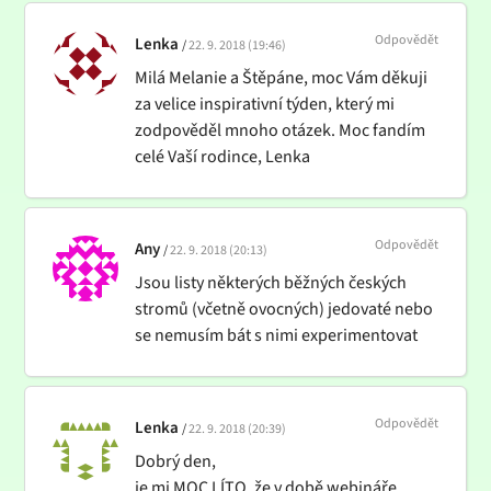
Odpovědět
Lenka
22. 9. 2018 (19:46)
Milá Melanie a Štěpáne, moc Vám děkuji
za velice inspirativní týden, který mi
zodpověděl mnoho otázek. Moc fandím
celé Vaší rodince, Lenka
Odpovědět
Any
22. 9. 2018 (20:13)
Jsou listy některých běžných českých
stromů (včetně ovocných) jedovaté nebo
se nemusím bát s nimi experimentovat
Odpovědět
Lenka
22. 9. 2018 (20:39)
Dobrý den,
je mi MOC LÍTO, že v době webináře