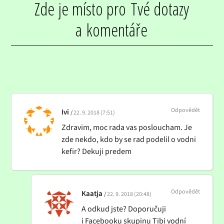
Zde je místo pro Tvé dotazy
a komentáře
Odpovědět
Ivi
22. 9. 2018 (7:51)
Zdravim, moc rada vas posloucham. Je
zde nekdo, kdo by se rad podelil o vodni
kefir? Dekuji predem
Odpovědět
Kaatja
22. 9. 2018 (20:48)
A odkud jste? Doporučuji
i Facebooku skupinu Tibi vodní