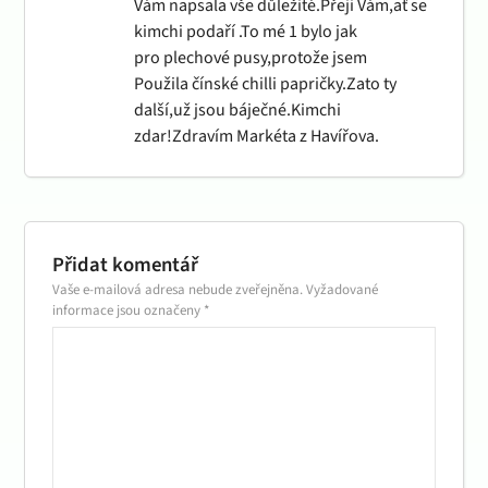
Vám napsala vše důležité.Přeji Vám,ať se
kimchi podaří .To mé 1 bylo jak
pro plechové pusy,protože jsem
Použila čínské chilli papričky.Zato ty
další,už jsou báječné.Kimchi
zdar!Zdravím Markéta z Havířova.
Přidat komentář
Vaše e-mailová adresa nebude zveřejněna.
Vyžadované
informace jsou označeny
*