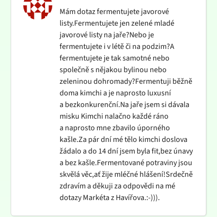
Mám dotaz fermentujete javorové
listy.Fermentujete jen zelené mladé
javorové listy na jaře?Nebo je
fermentujete i v létě či na podzim?A
fermentujete je tak samotné nebo
společně s nějakou bylinou nebo
zeleninou dohromady?Fermentuji běžně
doma kimchi a je naprosto luxusní
a bezkonkurenční.Na jaře jsem si dávala
misku Kimchi nalačno každé ráno
a naprosto mne zbavilo úporného
kašle.Za pár dní mé tělo kimchi doslova
žádalo a do 14 dní jsem byla fit,bez únavy
a bez kašle.Fermentované potraviny jsou
skvělá věc,ať žije mléčné hlášení!Srdečně
zdravím a děkuji za odpovědi na mé
dotazy Markéta z Havířova.:-))).