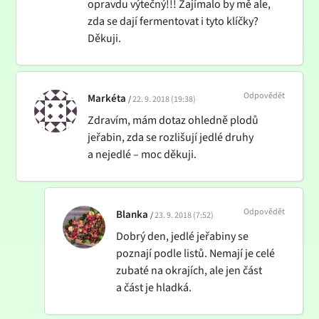
opravdu výtečný!!! Zajímalo by mě ale,
zda se dají fermentovat i tyto klíčky?
Děkuji.
Odpovědět
Markéta
22. 9. 2018 (19:38)
Zdravím, mám dotaz ohledně plodů
jeřabin, zda se rozlišují jedlé druhy
a nejedlé – moc děkuji.
Odpovědět
Blanka
23. 9. 2018 (7:52)
Dobrý den, jedlé jeřabiny se
poznají podle listů. Nemají je celé
zubaté na okrajích, ale jen část
a část je hladká.