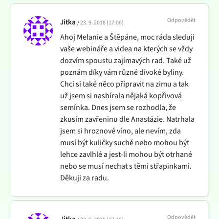
Odpovědět
Jitka
23. 9. 2018 (17:06)
Ahoj Melanie a Štěpáne, moc ráda sleduji
vaše webináře a videa na kterých se vždy
dozvím spoustu zajímavých rad. Také už
poznám díky vám různé divoké byliny.
Chci si také něco připravit na zimu a tak
už jsem si nasbírala nějaká kopřivová
semínka. Dnes jsem se rozhodla, že
zkusím zavřeninu dle Anastázie. Natrhala
jsem si hroznové víno, ale nevím, zda
musí být kuličky suché nebo mohou být
lehce zavlhlé a jest-li mohou být otrhané
nebo se musí nechat s těmi střapinkami.
Děkuji za radu.
Odpovědět