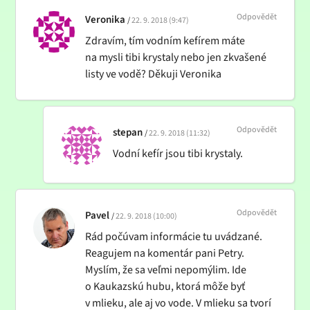
Odpovědět
Veronika
22. 9. 2018 (9:47)
Zdravím, tím vodním kefírem máte
na mysli tibi krystaly nebo jen zkvašené
listy ve vodě? Děkuji Veronika
Odpovědět
stepan
22. 9. 2018 (11:32)
Vodní kefír jsou tibi krystaly.
Odpovědět
Pavel
22. 9. 2018 (10:00)
Rád počúvam informácie tu uvádzané.
Reagujem na komentár pani Petry.
Myslím, že sa veľmi nepomýlim. Ide
o Kaukazskú hubu, ktorá môže byť
v mlieku, ale aj vo vode. V mlieku sa tvorí