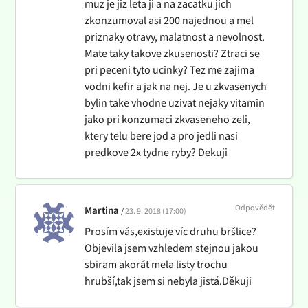
muz je jiz leta ji a na zacatku jich
zkonzumoval asi 200 najednou a mel
priznaky otravy, malatnost a nevolnost.
Mate taky takove zkusenosti? Ztraci se
pri peceni tyto ucinky? Tez me zajima
vodni kefir a jak na nej. Je u zkvasenych
bylin take vhodne uzivat nejaky vitamin
jako pri konzumaci zkvaseneho zeli,
ktery telu bere jod a pro jedli nasi
predkove 2x tydne ryby? Dekuji
Odpovědět
Martina
23. 9. 2018 (17:00)
Prosím vás,existuje víc druhu bršlice?
Objevila jsem vzhledem stejnou jakou
sbiram akorát mela listy trochu
hrubší,tak jsem si nebyla jistá.Děkuji