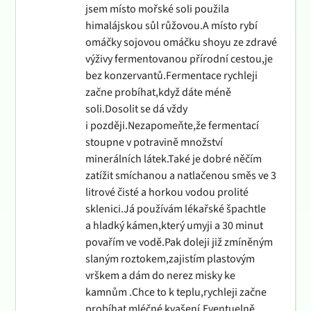
jsem místo mořské soli použila
himalájskou sůl růžovou.A místo rybí
omáčky sojovou omáčku shoyu ze zdravé
výživy fermentovanou přírodní cestou,je
bez konzervantů.Fermentace rychleji
začne probíhat,když dáte méně
soli.Dosolit se dá vždy
i později.Nezapomeňte,že fermentací
stoupne v potravině množství
minerálních látek.Také je dobré něčím
zatížit smíchanou a natlačenou směs ve 3
litrové čisté a horkou vodou prolité
sklenici.Já používám lékařské špachtle
a hladký kámen,který umyji a 30 minut
povařím ve vodě.Pak doleji již zmíněným
slaným roztokem,zajistím plastovým
vrškem a dám do nerez misky ke
kamnům .Chce to k teplu,rychleji začne
probíhat mléčné kvašení.Eventuelně