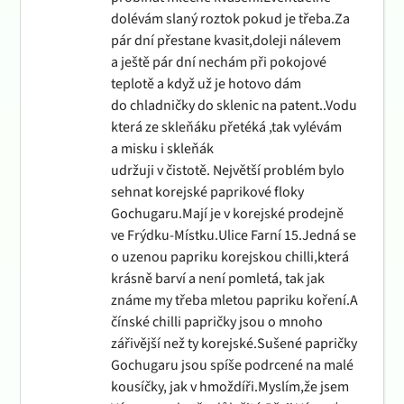
dolévám slaný roztok pokud je třeba.Za
pár dní přestane kvasit,doleji nálevem
a ještě pár dní nechám při pokojové
teplotě a když už je hotovo dám
do chladničky do sklenic na patent..Vodu
která ze skleňáku přetéká ,tak vylévám
a misku i skleňák
udržuji v čistotě. Největší problém bylo
sehnat korejské paprikové floky
Gochugaru.Mají je v korejské prodejně
ve Frýdku-Místku.Ulice Farní 15.Jedná se
o uzenou papriku korejskou chilli,která
krásně barví a není pomletá, tak jak
známe my třeba mletou papriku koření.A
čínské chilli papričky jsou o mnoho
zářivější než ty korejské.Sušené papričky
Gochugaru jsou spíše podrcené na malé
kousíčky, jak v hmoždíři.Myslím,že jsem