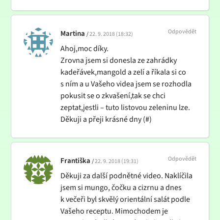
Odpovědět
Martina
22. 9. 2018 (18:32)
Ahoj,moc díky.
Zrovna jsem si donesla ze zahrádky
kadeřávek,mangold a zelí a říkala si co
s ním a u Vašeho videa jsem se rozhodla
pokusit se o zkvašení,tak se chci
zeptat,jestli – tuto listovou zeleninu lze.
Děkuji a přeji krásné dny (#)
Odpovědět
Františka
22. 9. 2018 (19:31)
Děkuji za další podnětné video. Naklíčila
jsem si mungo, čočku a cizrnu a dnes
k večeři byl skvělý orientální salát podle
Vašeho receptu. Mimochodem je