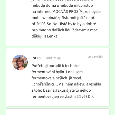
nebudu doma a nebudu mít přístup
na internet, MOC VÁS PROSÍM, zda byste
mohli webinář zpřístupnit ještě např.
příští Pá-So-Ne. Jistě by to bylo dobré
pro mnoho dalších lidí. Zdravím a moc
děkuji!!! Lenka
Odpovědět
Ira
22. 9. 2018 (20:44)
Potřebuji poradit k technice
fermentování bylin. Loni jsem
fermentovala brýlích, jitrocel,
lichořeřišnici… V silném nálevu a vznikla
z toho bažina;) zkusil jste to někdo
fermentovat jen ve vlastní šťávě? Dik