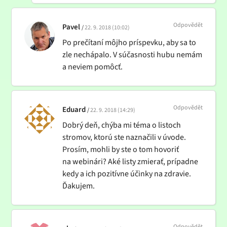
Odpovědět
Pavel
22. 9. 2018 (10:02)
Po prečítaní môjho príspevku, aby sa to
zle nechápalo. V súčasnosti hubu nemám
a neviem pomôcť.
Odpovědět
Eduard
22. 9. 2018 (14:29)
Dobrý deň, chýba mi téma o listoch
stromov, ktorú ste naznačili v úvode.
Prosím, mohli by ste o tom hovoriť
na webinári? Aké listy zmierať, prípadne
kedy a ich pozitívne účinky na zdravie.
Ďakujem.
Odpovědět