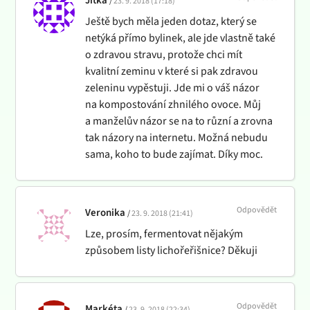
Jitka
23. 9. 2018 (17:18)
Ještě bych měla jeden dotaz, který se
netýká přímo bylinek, ale jde vlastně také
o zdravou stravu, protože chci mít
kvalitní zeminu v které si pak zdravou
zeleninu vypěstuji. Jde mi o váš názor
na kompostování zhnilého ovoce. Můj
a manželův názor se na to různí a zrovna
tak názory na internetu. Možná nebudu
sama, koho to bude zajímat. Díky moc.
Odpovědět
Veronika
23. 9. 2018 (21:41)
Lze, prosím, fermentovat nějakým
způsobem listy lichořeřišnice? Děkuji
Odpovědět
Markéta
23. 9. 2018 (22:34)