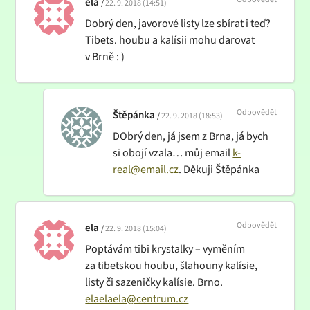
ela
22. 9. 2018 (14:51)
Dobrý den, javorové listy lze sbírat i teď?
Tibets. houbu a kalísii mohu darovat
v Brně : )
Odpovědět
Štěpánka
22. 9. 2018 (18:53)
DObrý den, já jsem z Brna, já bych
si obojí vzala… můj email
k-
real@email.cz
. Děkuji Štěpánka
Odpovědět
ela
22. 9. 2018 (15:04)
Poptávám tibi krystalky – vyměním
za tibetskou houbu, šlahouny kalísie,
listy či sazeničky kalísie. Brno.
elaelaela@centrum.cz