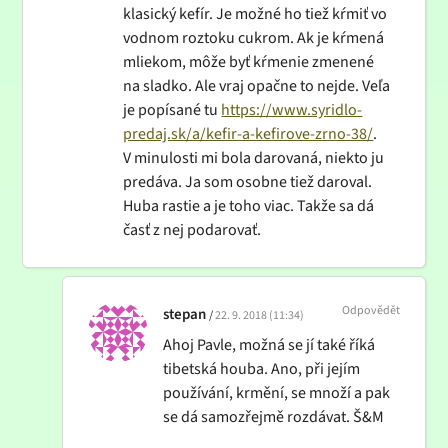
klasický kefír. Je možné ho tiež kŕmiť vo
vodnom roztoku cukrom. Ak je kŕmená
mliekom, môže byť kŕmenie zmenené
na sladko. Ale vraj opačne to nejde. Veľa
je popísané tu
https://www.syridlo-
predaj.sk/a/kefir-a-kefirove-zrno-38/
.
V minulosti mi bola darovaná, niekto ju
predáva. Ja som osobne tiež daroval.
Huba rastie a je toho viac. Takže sa dá
časť z nej podarovať.
Odpovědět
stepan
22. 9. 2018 (11:34)
Ahoj Pavle, možná se jí také říká
tibetská houba. Ano, při jejím
používání, krmění, se množí a pak
se dá samozřejmě rozdávat. Š&M