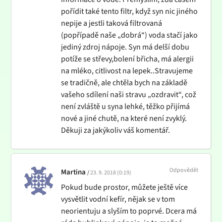
pořídit také tento filtr, když syn nic jiného
nepije a jestli taková filtrovaná
(popřípadě naše „dobrá“) voda stačí jako
jediný zdroj nápoje. Syn má delší dobu
potíže se střevy,bolení břicha, má alergii
na mléko, citlivost na lepek..Stravujeme
se tradičně, ale chtěla bych na základě
vašeho sdílení naši stravu „ozdravit“, což
není zvláště u syna lehké, těžko přijímá
nové a jiné chutě, na které není zvyklý.
Děkuji za jakýkoliv váš komentář.
Odpovědět
Martina
23. 9. 2018 (0:19)
Pokud bude prostor, můžete ještě více
vysvětlit vodní kefír, nějak se v tom
neorientuju a slyším to poprvé. Dcera má