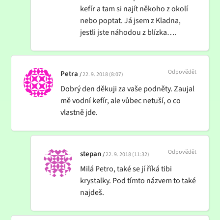
kefír a tam si najít někoho z okolí
nebo poptat. Já jsem z Kladna,
jestli jste náhodou z blízka….
Odpovědět
Petra
22. 9. 2018 (8:07)
Dobrý den děkuji za vaše podněty. Zaujal
mě vodní kefír, ale vůbec netuší, o co
vlastně jde.
Odpovědět
stepan
22. 9. 2018 (11:32)
Milá Petro, také se jí říká tibi
krystalky. Pod tímto názvem to také
najdeš.