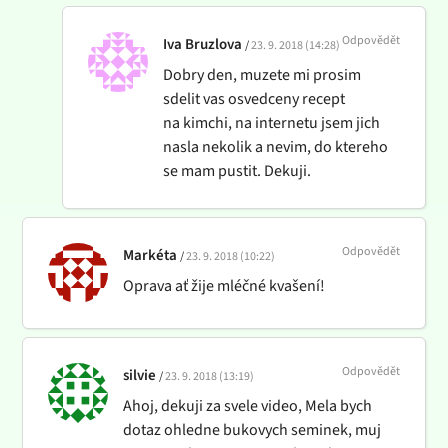
Odpovědět
Iva Bruzlova
23. 9. 2018 (14:28)
Dobry den, muzete mi prosim
sdelit vas osvedceny recept
na kimchi, na internetu jsem jich
nasla nekolik a nevim, do ktereho
se mam pustit. Dekuji.
Odpovědět
Markéta
23. 9. 2018 (10:22)
Oprava ať žije mléčné kvašení!
Odpovědět
silvie
23. 9. 2018 (13:19)
Ahoj, dekuji za svele video, Mela bych
dotaz ohledne bukovych seminek, muj