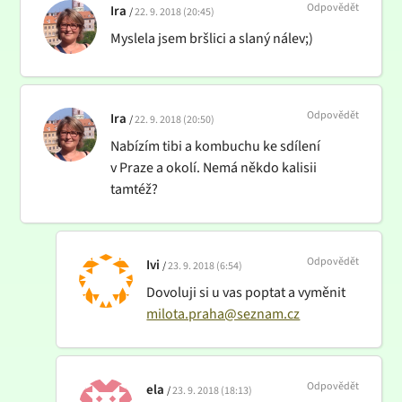
Odpovědět
Ira
22. 9. 2018 (20:45)
Myslela jsem bršlici a slaný nálev;)
Odpovědět
Ira
22. 9. 2018 (20:50)
Nabízím tibi a kombuchu ke sdílení
v Praze a okolí. Nemá někdo kalisii
tamtéž?
Odpovědět
Ivi
23. 9. 2018 (6:54)
Dovoluji si u vas poptat a vyměnit
milota.praha@seznam.cz
Odpovědět
ela
23. 9. 2018 (18:13)