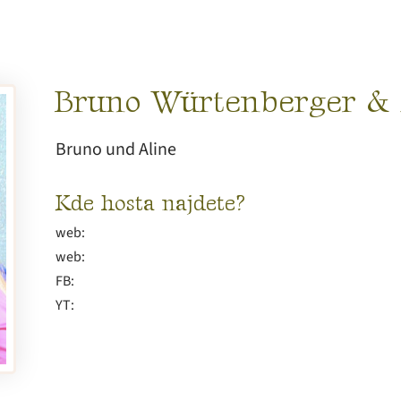
Bruno Würtenberger & A
Bruno und Aline
Kde hosta najdete?
web:
web:
FB:
YT: