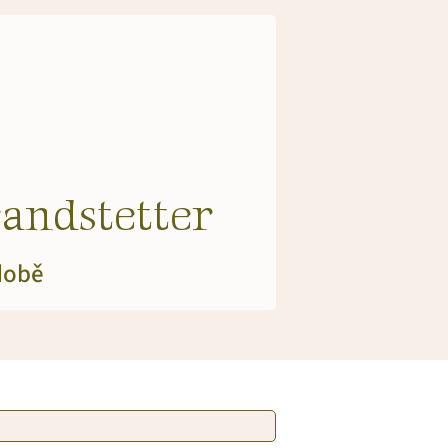
andstetter
 době