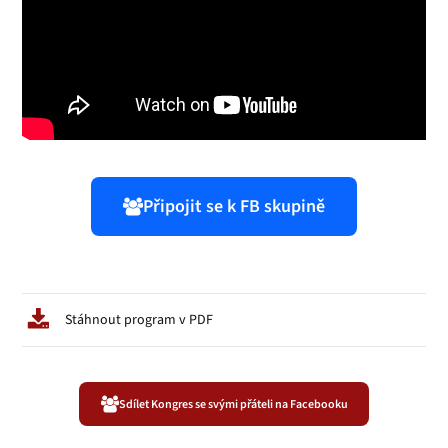
Připojit se k FB skupině
Stáhnout program v PDF
Sdílet Kongres se svými přáteli na Facebooku