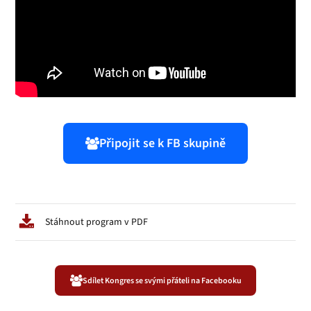
Připojit se k FB skupině
Stáhnout program v PDF
Sdílet Kongres se svými přáteli na Facebooku