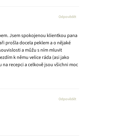
Odpovědět
tupem. Jsem spokojenou klientkou pana
baři prošla docela peklem a o nějaké
souvislosti a můžu s ním mluvit
ezdím k němu velice ráda (asi jako
 na recepci a celkově jsou všichni moc
Odpovědět