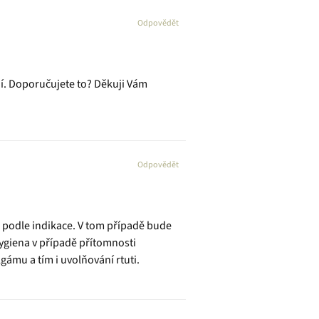
Odpovědět
ní. Doporučujete to? Děkuji Vám
Odpovědět
 podle indikace. V tom případě bude
 hygiena v případě přítomnosti
ámu a tím i uvolňování rtuti.