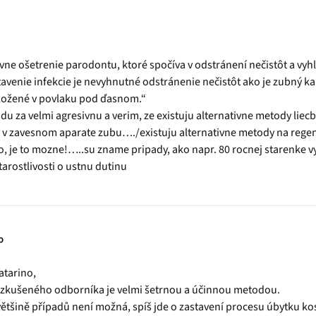
tívne ošetrenie parodontu, ktoré spočíva v odstránení nečistôt a vy
avenie infekcie je nevyhnutné odstránenie nečistôt ako je zubný k
ložené v povlaku pod ďasnom.“
u za velmi agresivnu a verim, ze existuju alternativne metody liecb
y v zavesnom aparate zubu…./existuju alternativne metody na rege
no, je to mozne!…..su zname pripady, ako napr. 80 rocnej starenke v
tarostlivosti o ustnu dutinu
o
atarino,
u zkušeného odborníka je velmi šetrnou a účinnou metodou.
většině případů není možná, spíš jde o zastavení procesu úbytku kos