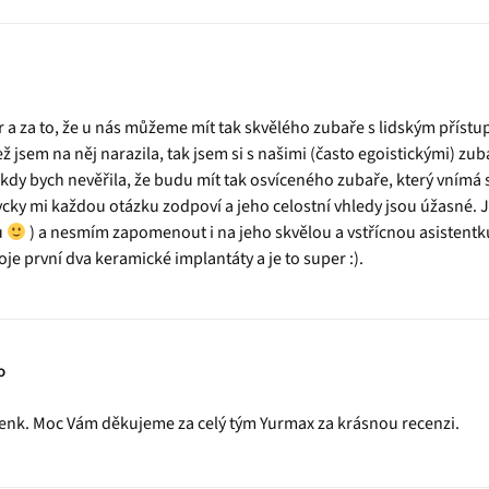
r a za to, že u nás můžeme mít tak skvělého zubaře s lidským přís
ž jsem na něj narazila, tak jsem si s našimi (často egoistickými) zu
Nikdy bych nevěřila, že budu mít tak osvíceného zubaře, který vnímá 
cky mi každou otázku zodpoví a jeho celostní vhledy jsou úžasné. J
u
) a nesmím zapomenout i na jeho skvělou a vstřícnou asistentku
e první dva keramické implantáty a je to super :).
o
enk. Moc Vám děkujeme za celý tým Yurmax za krásnou recenzi.