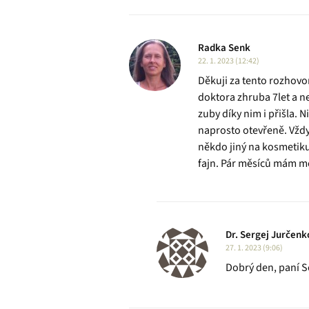
Radka Senk
22. 1. 2023 (12:42)
Děkuji za tento rozhovo
doktora zhruba 7let a ne
zuby díky nim i přišla. 
naprosto otevřeně. Vždy
někdo jiný na kosmetik
fajn. Pár měsíců mám moj
Dr. Sergej Jurčenk
27. 1. 2023 (9:06)
Dobrý den, paní S