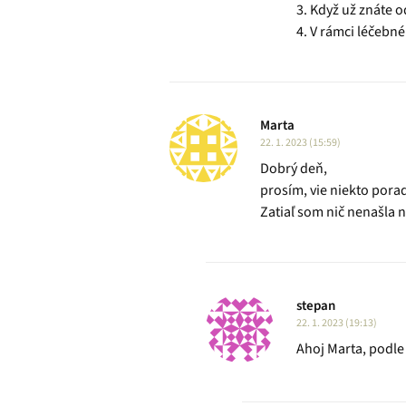
3. Když už znáte 
4. V rámci léčebné
Marta
22. 1. 2023 (15:59)
Dobrý deň,
prosím, vie niekto pora
Zatiaľ som nič nenašla 
stepan
22. 1. 2023 (19:13)
Ahoj Marta, podle 