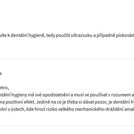
víte k dentální hygieně, tedy použití ultrazvuku a případně písková
o
etro,
tální hygieny má své opodstatnění a musí se používat s rozumem a
na pozitivní efekt. Jediné na co je třeba si dávat pozor, je dentální
ní v ústech, kde hrozí riziko velkého mechanického dráždění amalg