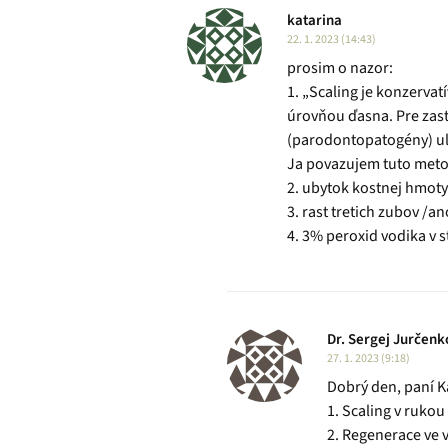
katarina
22. 1. 2023 (14:43)
prosim o nazor:
1. „Scaling je konzerva
úrovňou ďasna. Pre zast
(parodontopatogény) u
Ja povazujem tuto metod
2. ubytok kostnej hmot
3. rast tretich zubov /a
4. 3% peroxid vodika v s
Dr. Sergej Jurčenk
27. 1. 2023 (9:18)
Dobrý den, paní K
1. Scaling v ruko
2. Regenerace ve 