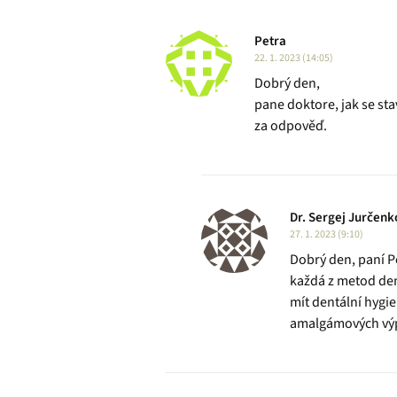
Petra
22. 1. 2023 (14:05)
Dobrý den,
pane doktore, jak se sta
za odpověď.
Dr. Sergej Jurčenk
27. 1. 2023 (9:10)
Dobrý den, paní P
každá z metod den
mít dentální hygie
amalgámových výpl