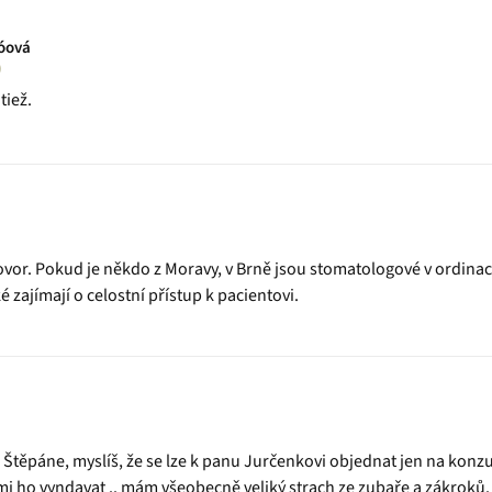
kóová
)
tiež.
ovor. Pokud je někdo z Moravy, v Brně jsou stomatologové v ordina
é zajímají o celostní přístup k pacientovi.
 Štěpáne, myslíš, že se lze k panu Jurčenkovi objednat jen na konz
mi ho vyndavat .. mám všeobecně veliký strach ze zubaře a zákroků.