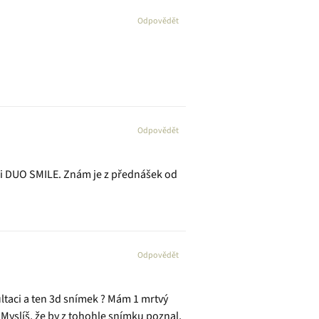
Odpovědět
Odpovědět
ci DUO SMILE. Znám je z přednášek od
Odpovědět
ultaci a ten 3d snímek ? Mám 1 mrtvý
 Myslíš, že by z tohohle snímku poznal,