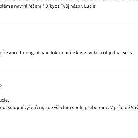
blém a navrhl řešení ? Díky za Tvůj názor. Lucie
m, že ano. Tomograf pan doktor má. Zkus zavolat a objednat se. š.
o
ucie,
t vstupní vyšetření, kde všechno spolu probereme. V případě Vaše