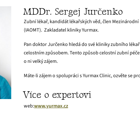
MDDr. Sergej Jurčenko
Zubní lékař, kandidát lékařských věd, člen Mezinárodní
(IAOMT). Zakladatel kliniky Yurmax.
Pan doktor Jurčenko hledá do své kliniky zubního lékaře
celostním způsobem. Tento způsob celostní zubní péče je
o ni velký zájem.
Máte-li zájem o spolupráci s Yurmax Clinic, ozvěte se p
Více o expertovi
web:
www.yurmax.cz