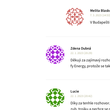
Melita Blas
7. 3. 2023 (14:53
V Budapešti 
Zdena Dubná
22. 1. 2023 (20:29)
Děkuji za zajímavý rozh
fy Energy, protože se tak
Lucie
22. 1. 2023 (20:42)
Díky za tenhle rozhovor.
zub, trojku a nechce se 