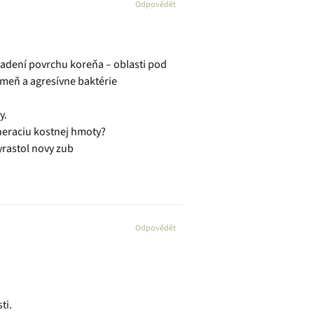
Odpovědět
hladení povrchu koreňa – oblasti pod
ameň a agresívne baktérie
y.
neraciu kostnej hmoty?
yrastol novy zub
Odpovědět
ti.