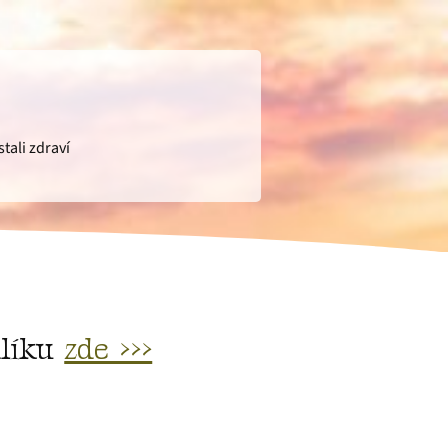
tali zdraví
alíku
zde >>>