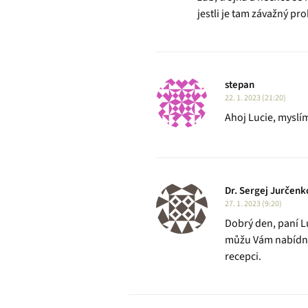
jestli je tam závažný pro
stepan
22. 1. 2023 (21:20)
Ahoj Lucie, myslí
Dr. Sergej Jurčenk
27. 1. 2023 (9:20)
Dobrý den, paní L
můžu Vám nabídnou
recepci.