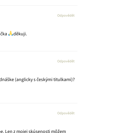
Odpovědět
áčka
děkuji.
Odpovědět
dnáške (anglicky s českými titulkami)?
Odpovědět
obe. Len z mojej skúsenosti môžem