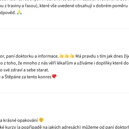
u z traviny a řasou), které vše uvedené obsahují v dobrém poměru i
 odpověď.
or, paní doktorku a informace.
Má pravdu s tím jak dnes žij
tno z toho, že mnoho z nás věří lékařům a užíváme i doplňky které d
o své zdraví a sebe starat.
 a Štěpáne za tento konres
za krásné opakování
jaké kurzy (a popřípadě na jakých adresách) můžeme od paní doktork