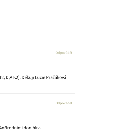
Odpovědět
12, D,A K2). Děkuji Lucie Pražáková
Odpovědět
0%přírodními doplňky-