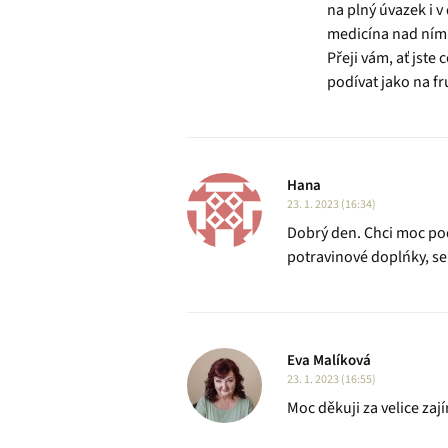
na plný úvazek i v
medicína nad ním z
Přeji vám, ať jste
podívat jako na fr
Hana
23. 1. 2023 (16:34)
Dobrý den. Chci moc pod
potravinové doplńky, seh
Eva Malíková
23. 1. 2023 (16:55)
Moc děkuji za velice zaj