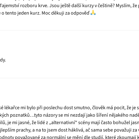
ajemství rozboru krve. Jsou ještě další kurzy v češtině? Myslím, že p
 o tento jeden kurz. Moc děkuji za odpověď
dy.
é lékařce mi bylo při poslechu dost smutno, člověk má pocit, že je sn
kých poznatků…tyto názory se mi nezdají jako šíření nějakého nadě
ů, je mi jasné, že lidé z „alternativní“ scény mají často bohužel jasn
lepším prachy, a na to jsem dost háklivá, ač sama sebe považuji za v
odnoty považované za normální se mění dle studií, které zkoumají k