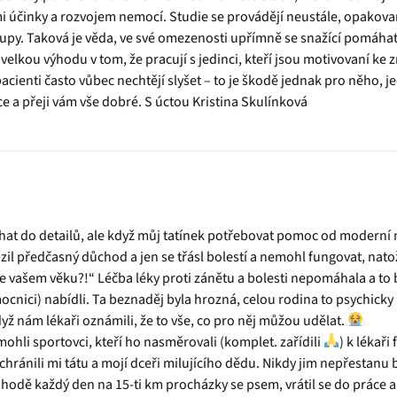
i účinky a rozvojem nemocí. Studie se provádějí neustále, opakova
py. Taková je věda, ve své omezenosti upřímně se snažící pomáhat
ě velkou výhodu v tom, že pracují s jedinci, kteří jsou motivovaní ke
pacienti často vůbec nechtějí slyšet – to je škodě jednak pro něho, je
dce a přeji vám vše dobré. S úctou Kristina Skulínková
at do detailů, ale když můj tatínek potřebovat pomoc od moderní me
il předčasný důchod a jen se třásl bolestí a nemohl fungovat, natož
ve vašem věku?!“ Léčba léky proti zánětu a bolesti nepomáhala a to b
ocnici) nabídli. Ta beznaděj byla hrozná, celou rodina to psychicky 
když nám lékaři oznámili, že to vše, co pro něj můžou udělat.
mohli sportovci, kteří ho nasměrovali (komplet. zařídili
) k lékař
chránili mi tátu a mojí dceři milujícího dědu. Nikdy jim nepřestanu
ohodě každý den na 15-ti km procházky se psem, vrátil se do práce 