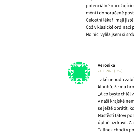
potenciálně ohrožujícím
mění i doporučené postu
Celostní lékaři mají jist
Což v klasické ordinaci 
No nic, vylila jsem si sr
Veronika
24. 1. 2023 (1:52)
Také nebudu zabíh
kloubů, že mu hroz
„A co byste chtěl 
v naší krajské nem
se ještě obrátit, 
Nastěstí tátovi po
úplně uzdravil. Za
Tatínek chodí v p