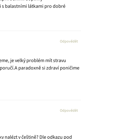
 s balastními látkami pro dobré
Odpovědět
eme, je velký problém mít stravu
oporučí.A paradoxně si zdraví poničime
Odpovědět
y nalézt v češtině? Dle odkazu pod