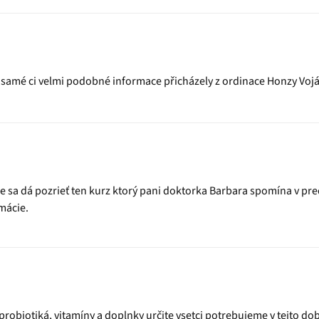
ty samé ci velmi podobné informace přicházely z ordinace Honzy Voj
e sa dá pozrieť ten kurz ktorý pani doktorka Barbara spomína v pre
mácie.
robiotiká, vitamíny a doplnky určite vsetci potrebujeme v tejto d