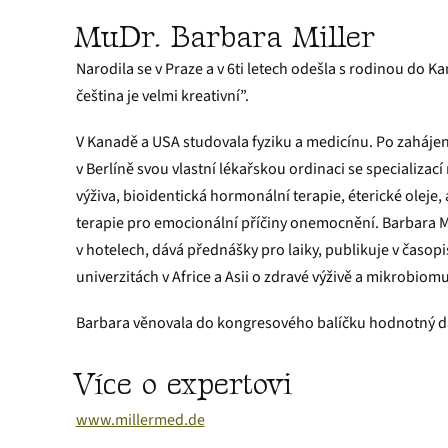
MuDr. Barbara Miller
Narodila se v Praze a v 6ti letech odešla s rodinou do K
čeština je velmi kreativní”.
V Kanadě a USA studovala fyziku a medicínu. Po zahájení 
v Berlíně svou vlastní lékařskou ordinaci se specializac
výživa, bioidentická hormonální terapie, éterické oleje, 
terapie pro emocionální příčiny onemocnění. Barbara Mi
v hotelech, dává přednášky pro laiky, publikuje v časop
univerzitách v Africe a Asii o zdravé výživě a mikrobiomu
Barbara věnovala do kongresového balíčku hodnotný d
Více o expertovi
www.millermed.de