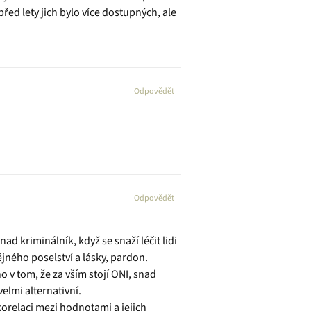
řed lety jich bylo více dostupných, ale
Odpovědět
Odpovědět
ad kriminálník, když se snaží léčit lidi
jného poselství a lásky, pardon.
o v tom, že za vším stojí ONI, snad
elmi alternativní.
orelaci mezi hodnotami a jejich