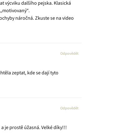
at výcviku dalšího pejska. Klasická
ě „motivovaný“.
zpochyby náročná. Zkuste se na video
Odpovědět
ěla zeptat, kde se dají tyto
Odpovědět
a je prostě úžasná. Velké díky!!!