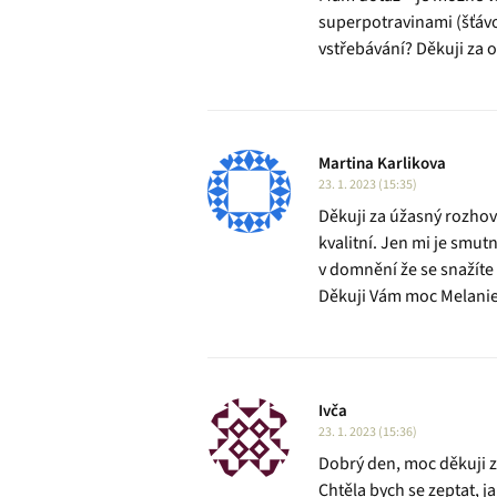
superpotravinami (šťávo
vstřebávání? Děkuji za
Martina Karlikova
23. 1. 2023 (15:35)
Děkuji za úžasný rozhov
kvalitní. Jen mi je smu
v domnění že se snažíte 
Děkuji Vám moc Melanie
Ivča
23. 1. 2023 (15:36)
Dobrý den, moc děkuji 
Chtěla bych se zeptat, 