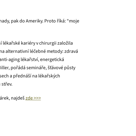
anady, pak do Ameriky. Proto říká: “moje
lékařské kariéry v chirurgii založila
í na alternativní léčebné metody: zdravá
anti-aging lékařství, energetická
ller, pořádá semináře, šťávové půsty
isech a přednáší na lékařských
 střev.
árek, najdeš
zde >>>