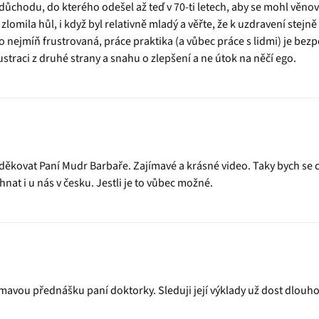
 důchodu, do kterého odešel až teď v 70-ti letech, aby se mohl věnov
lomila hůl, i když byl relativně mladý a věřte, že k uzdravení stejn
 co nejmíň frustrovaná, práce praktika (a vůbec práce s lidmi) je be
ustraci z druhé strany a snahu o zlepšení a ne útok na něčí ego.
ěkovat Paní Mudr Barbaře. Zajímavé a krásné video. Taky bych se cht
nat i u nás v česku. Jestli je to vůbec možné.
ímavou přednášku paní doktorky. Sleduji její výklady už dost dlouho 