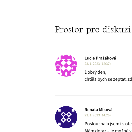
Prostor pro diskuzi
Lucie Pražáková
23. 1. 2023 (12:37)
Dobrý den,
chtěla bych se zeptat, 
Renata Míková
23. 1. 2023 (14:20)
Poslouchala jsem i s o
Mám dotaz – je možné v