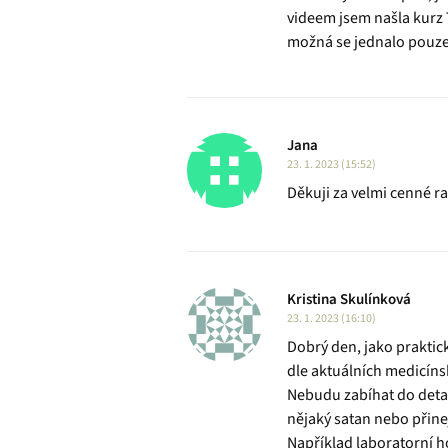
videem jsem našla kurz T
možná se jednalo pouze
Jana
23. 1. 2023 (15:52)
Děkuji za velmi cenné ra
Kristina Skulínková
23. 1. 2023 (16:10)
Dobrý den, jako praktick
dle aktuálních medicíns
Nebudu zabíhat do detail
nějaký satan nebo přinej
Například laboratorní h