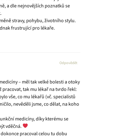
ně, a dle nejnovějších poznatků se
.
 změně stravy, pohybu, životního stylu.
dnak frustrující pro lékaře.
Odpovědět
dicíny – měl tak velké bolesti a otoky
 pracovat, tak mu lékař na tvrdo řekl:
ylo vše, co mu lékařů (vč. specialistů
ničilo, nevěděli jsme, co dělat, na koho
i funkční medicíny, díky kterému se
 být vděčná.
a dokonce pracoval celou tu dobu