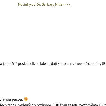
Novinky od Dr. Barbary Miller >>>
zda je možné poslat odkaz, kde se dají koupit navrhované doplňky (B
tevřenou pusou.
šech těch (uvedených v rozhovoru) 10 živin zasaturovat dvěma 10