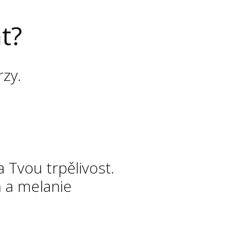
t?
rzy.
 Tvou trpělivost.
n a melanie