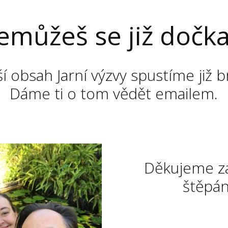
emůžeš se již dočka
ší obsah Jarní výzvy spustíme již b
Dáme ti o tom vědět emailem.
Děkujeme za
štěpá