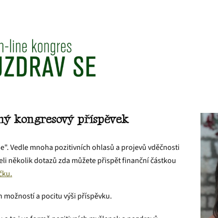
lný kongresový příspěvek
 se". Vedle mnoha pozitivních ohlasů a projevů vděčnosti
li několik dotazů zda můžete přispět finanční částkou
čku.
 možností a pocitu výši příspěvku.