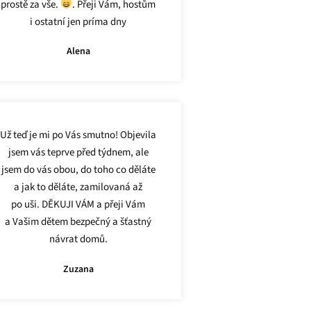
prostě za vše.
. Přeji Vám, hostům
i ostatní jen príma dny
Alena
Už teď je mi po Vás smutno! Objevila
jsem vás teprve před týdnem, ale
jsem do vás obou, do toho co děláte
a jak to děláte, zamilovaná až
po uši. DĚKUJI VÁM a přeji Vám
a Vašim dětem bezpečný a šťastný
návrat domů.
Zuzana