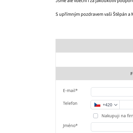
Jsme ale vděčni i za jakoukoliv podpor
S upřímným pozdravem vaši Štěpán a 
F
E-mail*
Telefon
+420
Nakupuji na fi
Jméno*