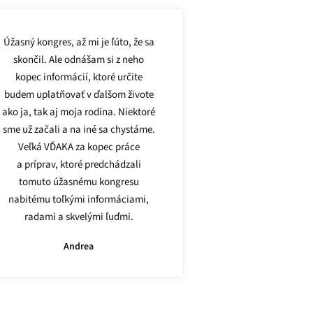
Úžasný kongres, až mi je ľúto, že sa
skončil. Ale odnášam si z neho
kopec informácií, ktoré určite
budem uplatňovať v ďalšom živote
ako ja, tak aj moja rodina. Niektoré
sme už začali a na iné sa chystáme.
Veľká VĎAKA za kopec práce
a príprav, ktoré predchádzali
tomuto úžasnému kongresu
nabitému toľkými informáciami,
radami a skvelými ľuďmi.
Andrea