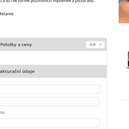
u a to i ve formě pozitivních myšlenek a pozdravů.
Melanie
Položky a ceny
akturační údaje
rmu