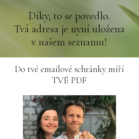
Díky, to se povedlo.
Tvá adresa je nyní uložena
v našem seznamu!
Do tvé emailové schránky míří
TVÉ PDF