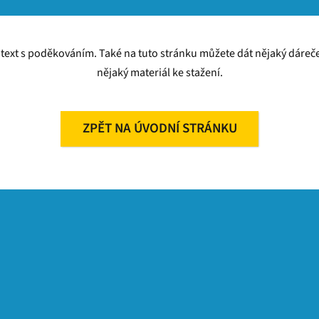
 text s poděkováním. Také na tuto stránku můžete dát nějaký dáreče
nějaký materiál ke stažení.
ZPĚT NA ÚVODNÍ STRÁNKU