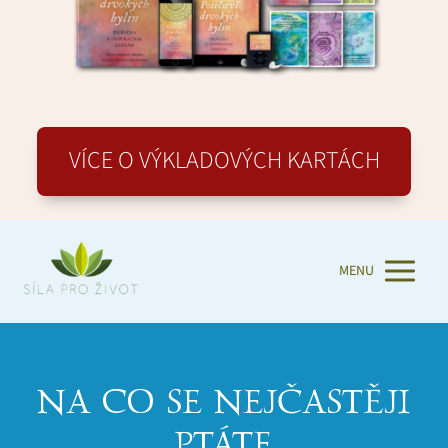
VÍCE O VÝKLADOVÝCH KARTÁCH
MENU
NA CO SE NEJČASTĚJI
PTÁTE