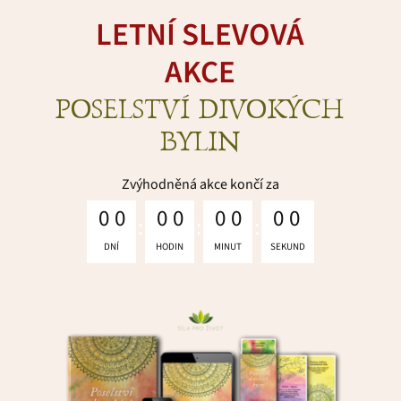
LETNÍ SLEVOVÁ
AKCE
POSELSTVÍ DIVOKÝCH
BYLIN
Zvýhodněná akce končí za
0
0
0
0
0
0
0
0
DNÍ
HODIN
MINUT
SEKUND