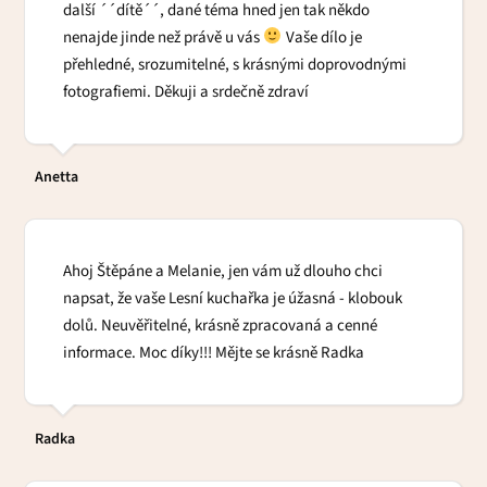
další ´´dítě´´, dané téma hned jen tak někdo
nenajde jinde než právě u vás
Vaše dílo je
přehledné, srozumitelné, s krásnými doprovodnými
fotografiemi. Děkuji a srdečně zdraví
Anetta
Ahoj Štěpáne a Melanie, jen vám už dlouho chci
napsat, že vaše Lesní kuchařka je úžasná - klobouk
dolů. Neuvěřitelné, krásně zpracovaná a cenné
informace. Moc díky!!! Mějte se krásně Radka
Radka