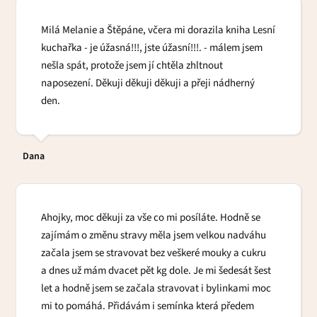
Milá Melanie a Štěpáne, včera mi dorazila kniha Lesní
kuchařka - je úžasná!!!, jste úžasní!!!. - málem jsem
nešla spát, protože jsem jí chtěla zhltnout
naposezení. Děkuji děkuji děkuji a přeji nádherný
den.
Dana
Ahojky, moc děkuji za vše co mi posíláte. Hodně se
zajímám o změnu stravy měla jsem velkou nadváhu
začala jsem se stravovat bez veškeré mouky a cukru
a dnes už mám dvacet pět kg dole. Je mi šedesát šest
let a hodně jsem se začala stravovat i bylinkami moc
mi to pomáhá. Přidávám i semínka která předem