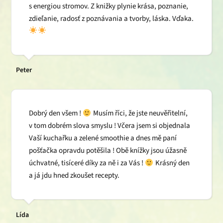
s energiou stromov. Z knižky plynie krása, poznanie,
zdieľanie, radosť z poznávania a tvorby, láska. Vďaka.
Peter
Dobrý den všem !
Musím říci, že jste neuvěřitelní,
v tom dobrém slova smyslu ! Včera jsem si objednala
Vaší kuchařku a zelené smoothie a dnes mě paní
pošťačka opravdu potěšila ! Obě knížky jsou úžasně
úchvatné, tisíceré díky za ně i za Vás !
Krásný den
a já jdu hned zkoušet recepty.
Lída