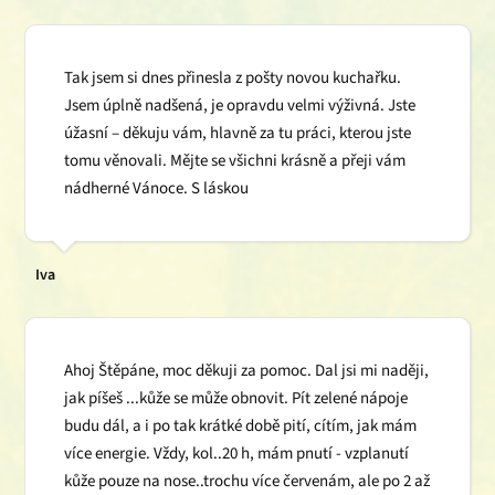
Tak jsem si dnes přinesla z pošty novou kuchařku.
Jsem úplně nadšená, je opravdu velmi výživná. Jste
úžasní – děkuju vám, hlavně za tu práci, kterou jste
tomu věnovali. Mějte se všichni krásně a přeji vám
nádherné Vánoce. S láskou
Iva
Ahoj Štěpáne, moc děkuji za pomoc. Dal jsi mi naději,
jak píšeš ...kůže se může obnovit. Pít zelené nápoje
budu dál, a i po tak krátké době pití, cítím, jak mám
více energie. Vždy, kol..20 h, mám pnutí - vzplanutí
kůže pouze na nose..trochu více červenám, ale po 2 až