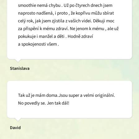
smoothie nemá chybu . Už po čtyrech dnech jsem
naprosto nadšená, i proto , že kopřivu můžu sbírat
celý rok, jak jsem zjistila z vašich videi. Děkuji moc
za přispění k mému zdraví. Ne jenom k mému , ale už
pokukuje i manžel a děti . Hodně zdraví
a spokojenosti všem .
Stanislava
Tak už je mám doma.Jsou super a velmi originální.
No povedly se. Jen tak dál!
David