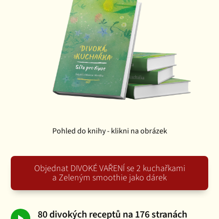
Pohled do knihy - klikni na obrázek
Objednat DIVOKÉ VAŘENÍ se 2 kuchařkami
a Zeleným smoothie jako dárek
80 divokých receptů na 176 stranách