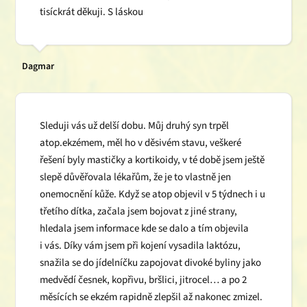
tisíckrát děkuji. S láskou
Dagmar
Sleduji vás už delší dobu. Můj druhý syn trpěl
atop.ekzémem, měl ho v děsivém stavu, veškeré
řešení byly mastičky a kortikoidy, v té době jsem ještě
slepě důvěřovala lékařům, že je to vlastně jen
onemocnění kůže. Když se atop objevil v 5 týdnech i u
třetího dítka, začala jsem bojovat z jiné strany,
hledala jsem informace kde se dalo a tím objevila
i vás. Díky vám jsem při kojení vysadila laktózu,
snažila se do jídelníčku zapojovat divoké byliny jako
medvědí česnek, kopřivu, bršlici, jitrocel… a po 2
měsících se ekzém rapidně zlepšil až nakonec zmizel.