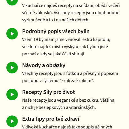
V kuchařce najdeš recepty na snídani, oběd i večeři
včetně zákusků. Všechny recepty jsou dlouhodobě
vyzkoušené a to i na našich dětech.
Podrobný popis všech bylin
Všem 19 bylinám jsme věnovali extra kapitolu,
ve které najdeš místo výskytu, jak bylinu jistě
poznáš a kdy se jaké části sbírají.
Návody a obrázky
Všechny recepty jsou s fotkou a přesným popisem
postupu v systému "krok za krokem".
Recepty Síly pro život
Naše recepty jsou veganské a bez cukru. Většina
z nich je bezlepkových a vitariánských.
Extra tipy pro tvé zdraví
V divoké kuchařce najdeš také soupis účinných