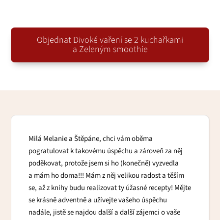
Objednat Divoké vaření se 2 kuchařkami
a Zeleným smoothie
Milá Melanie a Štěpáne, chci vám oběma
pogratulovat k takovému úspěchu a zároveň za něj
poděkovat, protože jsem si ho (konečně) vyzvedla
a mám ho doma!!! Mám z něj velikou radost a těším
se, až z knihy budu realizovat ty úžasné recepty! Mějte
se krásně adventně a užívejte vašeho úspěchu
nadále, jistě se najdou další a další zájemci o vaše