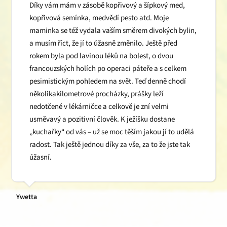
Díky vám mám v zásobě kopřivový a šípkový med,
kopřivová semínka, medvědí pesto atd. Moje
maminka se též vydala vaším směrem divokých bylin,
a musím říct, že jí to úžasně změnilo. Ještě před
rokem byla pod lavinou léků na bolest, o dvou
francouzských holích po operaci páteře a s celkem
pesimistickým pohledem na svět. Teď denně chodí
několikakilometrové procházky, prášky leží
nedotčené v lékárničce a celkově je zní velmi
usměvavý a pozitivní člověk. K ježíšku dostane
„kuchařky“ od vás – už se moc těším jakou jí to udělá
radost. Tak ještě jednou díky za vše, za to že jste tak
úžasní.
Ywetta