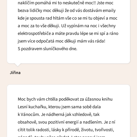
naklíčím pomáhá mi to neskutečně moc!! Jste moc
bezva lidičky moc děkuji že od vás dostávám emaily
kde je spousta rad hltám vše co se mi tu objeví a moc
a moc za to vše děkuji. Už vypínám na noc i všechny
elektrospotřebiče a máte pravdu lépe se mi spí a ráno
jsem více odpočatá moc děkuji mám vás ráda!
S pozdravem sluníčkového dne.
Jiřina
Moc bych vám chtěla poděkovat za úžasnou knihu
Lesní kuchařku, kterou jsem sama sobě dala
k Vánocům. Je nádherná jak vzhledově, tak
obsahově, svou pozitivní energií a nadšením. Je z ní
cítit tolik radosti, lásky k přírodě, životu, tvořivosti,