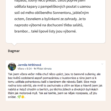
nápadů, touhy něco předat. Letos poprvé jsem
udělala kapary z pampeliškových poutat s uzenou
solí od mého oblíbeného Sonnentoru, jablečným
octem, česnekem a bylinkami ze zahrady. Je to
naprosto výborné na dochucení třeba salátů,
brambor... také lipové listy jsou výborné.
Dagmar