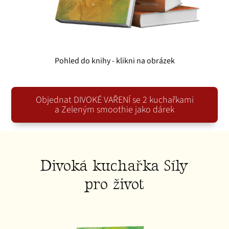
Pohled do knihy - klikni na obrázek
Objednat DIVOKÉ VAŘENÍ se 2 kuchařkami
a Zeleným smoothie jako dárek
Divoká kuchařka Síly
pro život