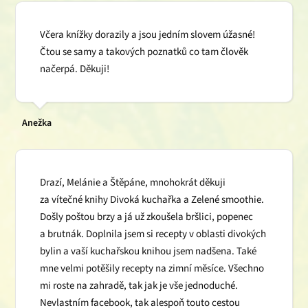
Včera knížky dorazily a jsou jedním slovem úžasné!
Čtou se samy a takových poznatků co tam člověk
načerpá. Děkuji!
Anežka
Drazí, Melánie a Štěpáne, mnohokrát děkuji
za vítečné knihy Divoká kuchařka a Zelené smoothie.
Došly poštou brzy a já už zkoušela bršlici, popenec
a brutnák. Doplnila jsem si recepty v oblasti divokých
bylin a vaší kuchařskou knihou jsem nadšena. Také
mne velmi potěšily recepty na zimní měsíce. Všechno
mi roste na zahradě, tak jak je vše jednoduché.
Nevlastním facebook, tak alespoň touto cestou