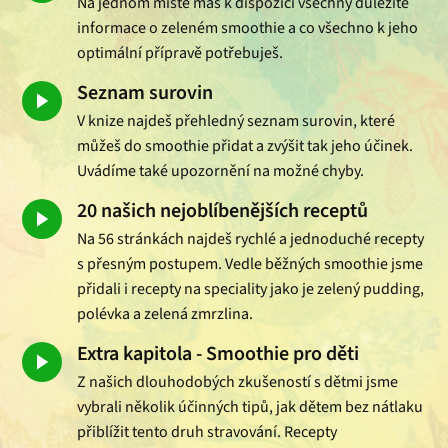
Na jednom místě máš k dispozici všechny důležité
informace o zeleném smoothie a co všechno k jeho
optimální přípravě potřebuješ.
Seznam surovin
V knize najdeš přehledný seznam surovin, které
můžeš do smoothie přidat a zvýšit tak jeho účinek.
Uvádíme také upozornění na možné chyby.
20 našich nejoblíbenějších receptů
Na 56 stránkách najdeš rychlé a jednoduché recepty
s přesným postupem. Vedle běžných smoothie jsme
přidali i recepty na speciality jako je zelený pudding,
polévka a zelená zmrzlina.
Extra kapitola - Smoothie pro děti
Z našich dlouhodobých zkušeností s dětmi jsme
vybrali několik účinných tipů, jak dětem bez nátlaku
přiblížit tento druh stravování. Recepty