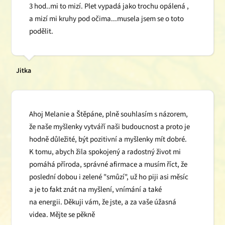
3 hod..mi to mizí. Plet vypadá jako trochu opálená ,
a mizí mi kruhy pod očima...musela jsem se o toto
podělit.
Jitka
Ahoj Melanie a Štěpáne, plně souhlasím s názorem,
že naše myšlenky vytváří naši budoucnost a proto je
hodně důležité, být pozitivní a myšlenky mít dobré.
K tomu, abych žila spokojený a radostný život mi
pomáhá příroda, správné afirmace a musím říct, že
poslední dobou i zelené "smůzí", už ho piji asi měsíc
a je to fakt znát na myšlení, vnímání a také
na energii. Děkuji vám, že jste, a za vaše úžasná
videa. Mějte se pěkně