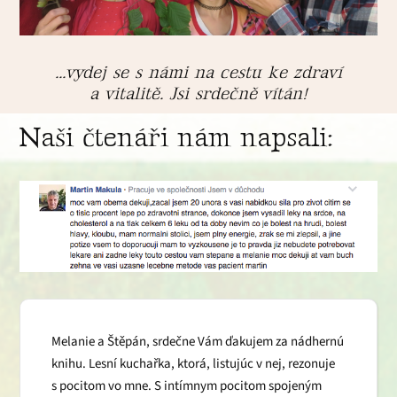
...vydej se s námi na cestu ke zdraví
a vitalitě. Jsi srdečně vítán!
Naši čtenáři nám napsali:
Melanie a Štěpán, srdečne Vám ďakujem za nádhernú
knihu. Lesní kuchařka, ktorá, listujúc v nej, rezonuje
s pocitom vo mne. S intímnym pocitom spojeným