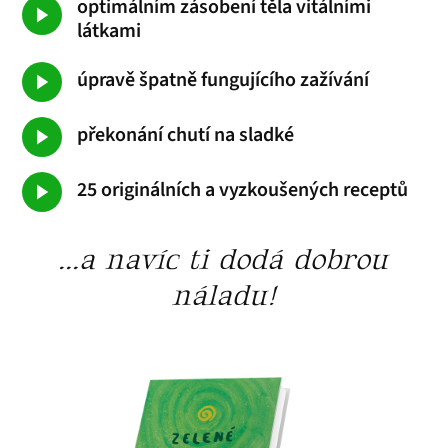
optimálním zásobení těla vitálními
látkami
úpravě špatně fungujícího zažívání
překonání chutí na sladké
25 originálních a vyzkoušených receptů
...a navíc ti dodá dobrou
náladu!