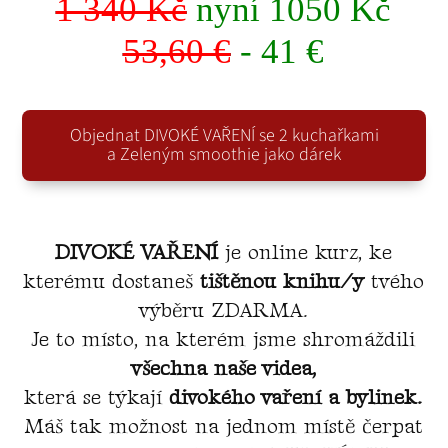
1 340 Kč
nyní 1050 Kč
53,60 €
- 41 €
Objednat DIVOKÉ VAŘENÍ se 2 kuchařkami
a Zeleným smoothie jako dárek
DIVOKÉ VAŘENÍ
je online kurz, ke
kterému dostaneš
tištěnou knihu/y
tvého
výběru ZDARMA.
Je to místo, na kterém jsme shromáždili
všechna naše videa,
která se týkají
divokého vaření a bylinek.
Máš tak možnost na jednom místě čerpat