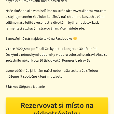
psychickou rovnováhu naší a našich dětí.
Naše zkušenosti s vámi sdílíme na stránkách www.silaprozivot.com
a stejnojmenném YouTube kanále. V našich online kurzech s vámi
sdílíme naše letité zkušenosti s divokými bylinami, detoxikací,
fermentací a zdravým stravováním. Více najdete zde.
Samozřejmě nás najdete také na Facebooku
V roce 2020 jsme pořádali Český detox kongres s 30 předními
českými a německými odborníky v oboru celostního zdraví. Akce se
zúčastnilo několik cca 10 tisíc diváků. Kongres Uzdrav Se
Jsme vděčni, že jsi k nám našel nebo našla cestu a že s Tebou
můžeme jít společně k lepšímu životu.
S láskou Štěpán a Melanie
Rezervovat si místo na
videotréninku