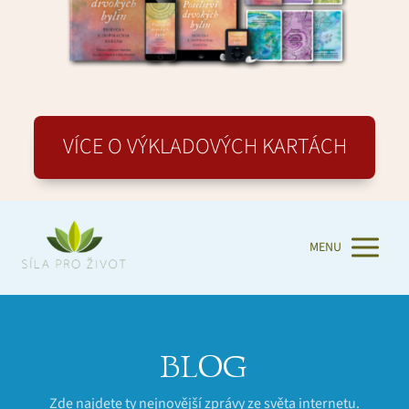
VÍCE O VÝKLADOVÝCH KARTÁCH
MENU
BLOG
Zde najdete ty nejnovější zprávy ze světa internetu.