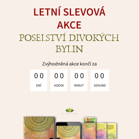
LETNÍ SLEVOVÁ
AKCE
POSELSTVÍ DIVOKÝCH
BYLIN
Zvýhodněná akce končí za
0
0
0
0
0
0
0
0
DNÍ
HODIN
MINUT
SEKUND